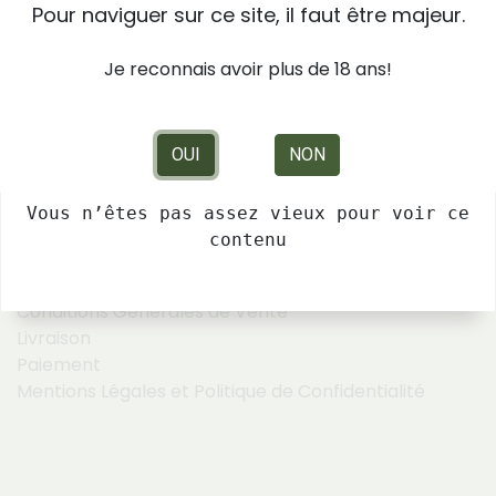
Pour naviguer sur ce site, il faut être majeur.
France
+33 4 93 20 00 82
Je reconnais avoir plus de 18 ans!
http://altersmoke.com
laurent@altersmoke.com
OUI
NON
Vous n’êtes pas assez vieux pour voir ce
contenu
Liens utiles
Conditions Générales de Vente
Livraison
Paiement
Mentions Légales et Politique de Confidentialité