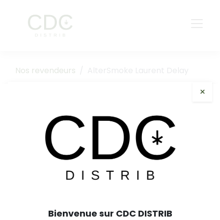
Nos revendeurs
AlterSmoke Laurent Delay
×
AlterSmoke Laurent Delay
Revendeurs Kanut
Partenaire
17 rue du Bois Moussay
Bienvenue sur CDC DISTRIB
93240 Stains