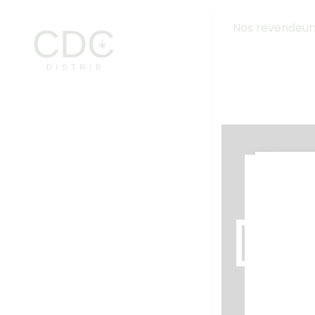
Nos revendeur
Accueil
Boutique
Nos marques
Nos revendeurs
Contactez-nous
0
Mon panier
Contactez-nous