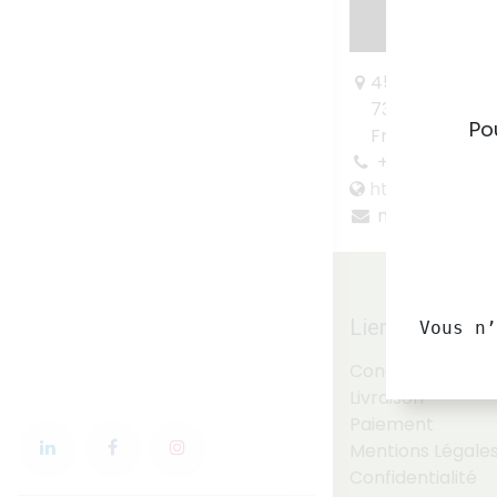
450 Route des
73260 la Lech
Pou
France
+33 6 27 41 10 
http://www.po
manonveigna
Liens utiles
Vous n’
Conditions Géné
Livraison
Paiement
Mentions Légales 
Confidentialité