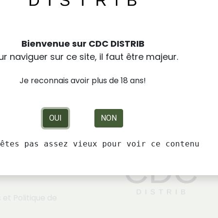
 Lacs
Bienvenue sur CDC DISTRIB
ere
r naviguer sur ce site, il faut être majeur.
19
Je reconnais avoir plus de 18 ans!
ulewakepark.fr
l@orange.fr
OUI
NON
êtes pas assez vieux pour voir ce contenu
rales de Vente
et Politique de