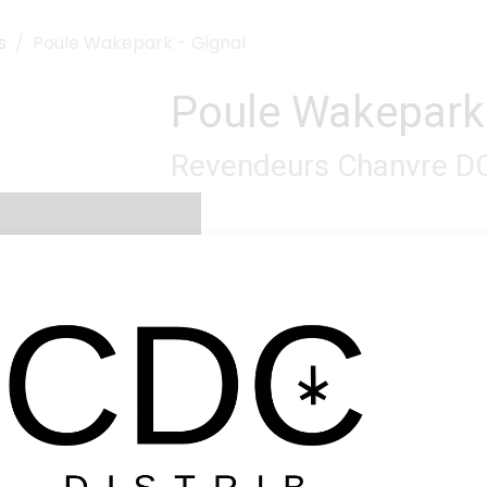
s
Poule Wakepark - Gignal
Poule Wakepark 
Revendeurs Chanvre D