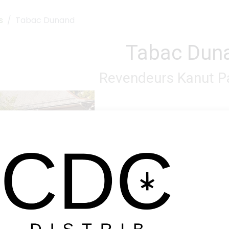
s
Tabac Dunand
Tabac Dun
Revendeurs Kanut
Pa
Bellegarde
d@gmail.com