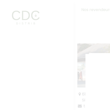
Nos revendeur
Accueil
Boutique
Nos marques
Nos revendeurs
Contactez-nous
0
Mon panier
618 Route de 
Sillingy 74330
Contactez-nous
tabac.dunan