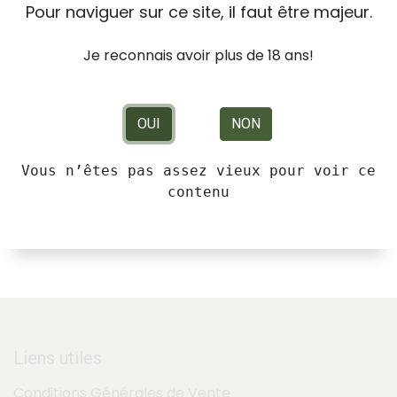
Pour naviguer sur ce site, il faut être majeur.
Je reconnais avoir plus de 18 ans!
OUI
NON
Rue De La Bourgeat 21
73700 Bourg St Maurice
Vous n’êtes pas assez vieux pour voir ce
France
contenu
+33 4 79 07 31 83
emmanuel.brocard@sfr.fr
Liens utiles
Conditions Générales de Vente