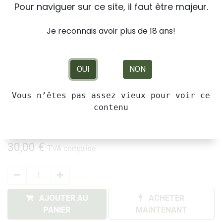
Pour naviguer sur ce site, il faut être majeur.
Je reconnais avoir plus de 18 ans!
OUI
NON
Vous n’êtes pas assez vieux pour voir ce
Kanut Black Straw Outdoor 7,5g
contenu
Fleurs de Chancre séchées Suisse
30,00
€
TVA comprise
AJOUTER AU
ACHETER
PANIER
MAINTENANT