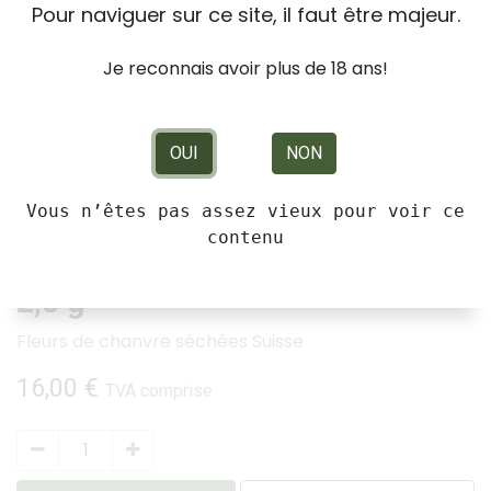
Pour naviguer sur ce site, il faut être majeur.
Je reconnais avoir plus de 18 ans!
OUI
NON
Vous n’êtes pas assez vieux pour voir ce
contenu
Kanut Honey Kush Greenhouse
2,5 g
Fleurs de chanvre séchées Suisse
16,00
€
TVA comprise