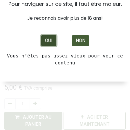
Pour naviguer sur ce site, il faut être majeur.
Je reconnais avoir plus de 18 ans!
OUI
NON
Vous n’êtes pas assez vieux pour voir ce
Kanut Pre-roll Blueberry 1g
contenu
Fleurs de Chanvre séchées Suisse
5,00
€
TVA comprise
AJOUTER AU
ACHETER
PANIER
MAINTENANT